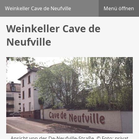
Weinkeller Cave de Neufville
Menü öffnen
Weinkeller Cave de
Wir über uns
Neufville
Veranstaltungen
Geschichte
Kontakt
Impressum
Ansicht von der De-Neufville-Straße, © Foto: privat